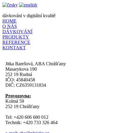
dávkování v digitální kvalitě
HOME
O NÁS
DÁVKOVÁNÍ
PRODUKTY
REFERENCE
KONTAKT
Jitka Barešová, ABA Chrášťany
Masarykova 190
252 19 Rudná
IČO: 45840458
DIČ: CZ6359131834
Provozovna:
Kolmá 59
252 19 Chrášťany
Tel: +420 606 680 012
Technik: +420 733 326 464