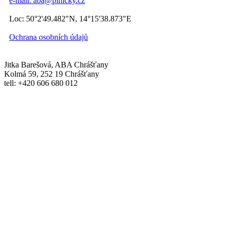
e-mail: aba@plnicky.cz
Loc: 50°2'49.482"N, 14°15'38.873"E
Ochrana osobních údajů
Jitka Barešová, ABA Chrášťany
Kolmá 59, 252 19 Chrášťany
tell: +420 606 680 012